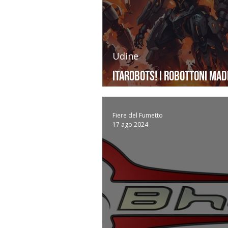
Udine
Itarobots! i Robottoni Made
a Udine Comics&Games
Fiere del Fumetto
17 ago 2024