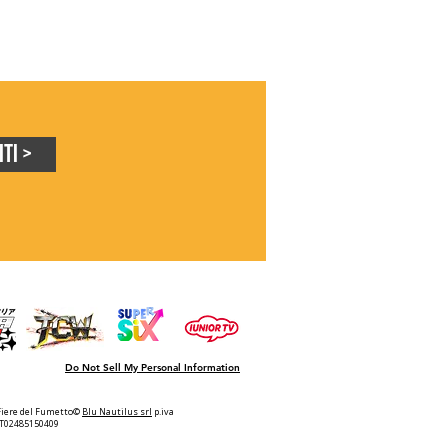
iti >
Do Not Sell My Personal Information
Fiere del Fumetto©
Blu Nautilus srl
p.iva
IT02485150409