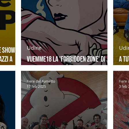
Udine
Udi
e Show di
azzi a
Vuemme18 la 'forbidden zone' di
A tu
Udine Comics & Games
CG
Fiere del Fumetto
Fiere 
17 feb 2025
3 feb