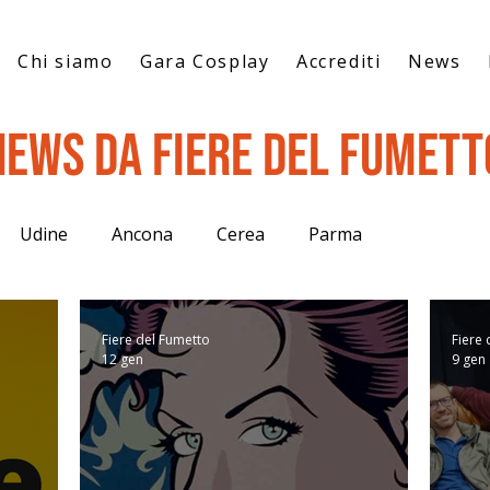
Chi siamo
Gara Cosplay
Accrediti
News
News da Fiere del Fumett
Udine
Ancona
Cerea
Parma
Fiere del Fumetto
Fiere 
12 gen
9 gen