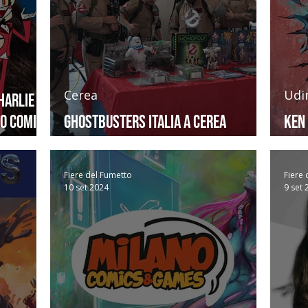
Cerea
Udi
harlie
no Comics
Ghostbusters Italia a Cerea
Ken 
Comics&Games 2025
spe
Fiere del Fumetto
Fiere 
10 set 2024
9 set 