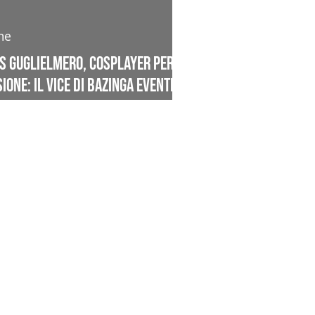
ne
is Guglielmero, cosplayer per
ione: il vice di Bazinga Eventi a
ne Comics&Games 2024