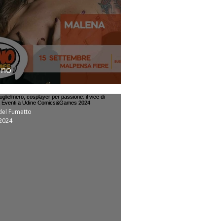
ano
ena madrina di Vuemme18
del Fumetto
 2024