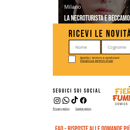
Milano
La Necroturista e Beccamo
Fiere del Fumetto a Vicenz
Ricevi le novit
Comics&Games
Accetto i termini e condizioni
Visualizza termini d'uso
seguici sui social
Privacy policy
Cookie policy
FAQ - risposte alle domande pi