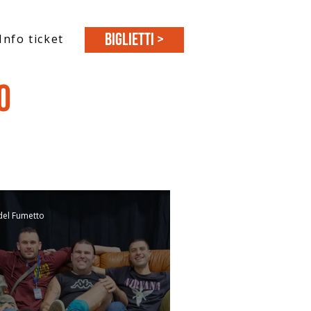
BIGLIETTI >
Info ticket
o
del Fumetto