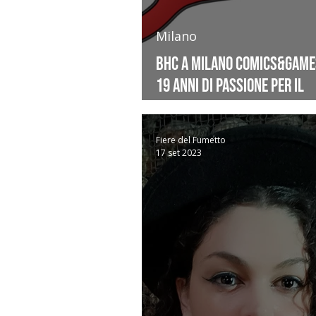
Milano
BHC a Milano Comics&Game
19 anni di passione per il
"fantastico"
Fiere del Fumetto
17 set 2023