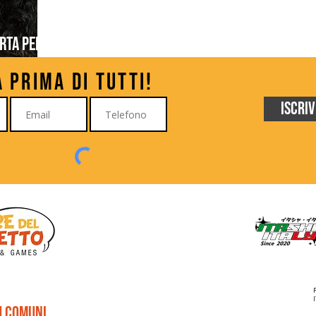
rta per
a
à prima di tutti!
Iscriv
ù comuni