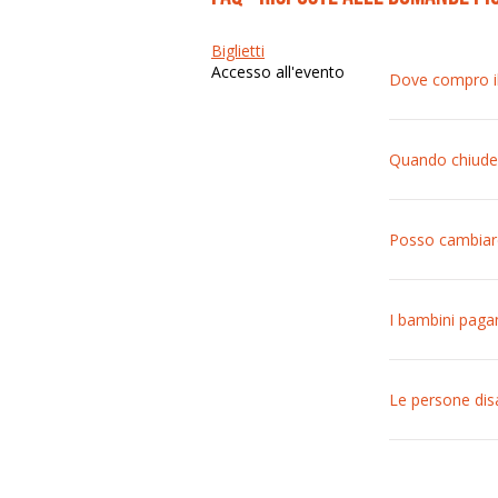
Biglietti
Accesso all'evento
Dove compro il 
I prezzi sono di
Quando chiude 
La prevendita o
sono sempre di
Posso cambiare
Una volta acqui
I bambini paga
L’ingresso è gr
Le persone disa
Minorenni: Per 
cassa. Maggiore
Informat