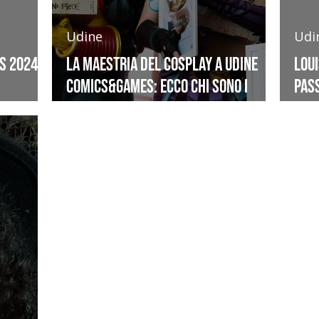
Udine
Udi
s 2024:
La maestria del Cosplay a Udine
Lou
Comics&Games: ecco chi sono i
pass
giudici della gara
Udi