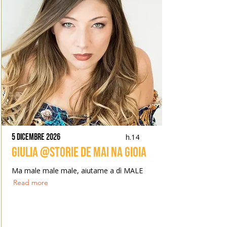
5 dicembre 2026
h.14
Giulia @Storie de mai na gioia
Ma male male male, aiutame a dì MALE
Read more