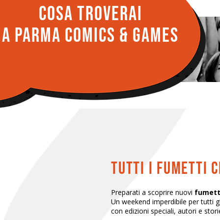
cosa troverai
a parma comics & Games
TUTTI I FUMETTI 
Preparati a scoprire nuovi
fumett
Un weekend imperdibile per tutti gl
con edizioni speciali, autori e stor