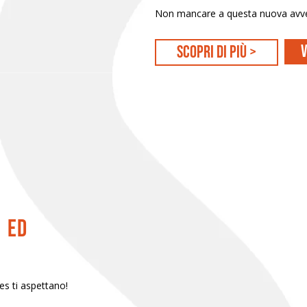
Non mancare a questa nuova avve
V
scopri di più >
i ed
s ti aspettano!