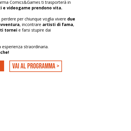
 Parma Comics&Games
ti trasporterà in
i e videogame prendono vita.
perdere per chiunque voglia vivere
due
'avventura
, incontrare
artisti di fama
,
i tornei
e farsi stupire dai
a esperienza straordinaria.
iche!
vai al programma >