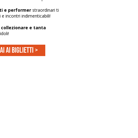
nti e performer
straordinari ti
e incontri indimenticabili!
 collezionare e tanta
doli!
ai ai biglietti >