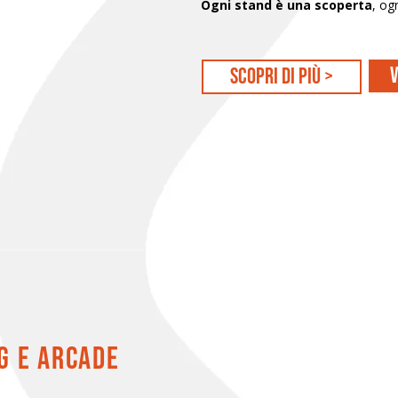
Ogni stand è una scoperta
, og
V
scopri di più >
g e arcade