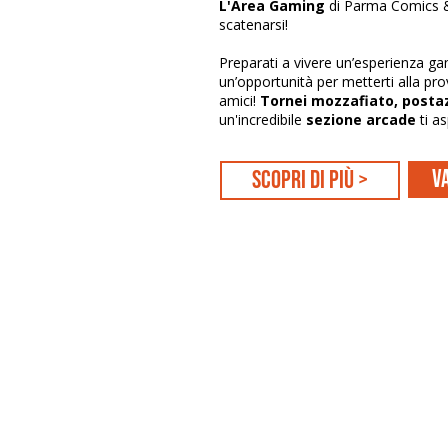
L'Area Gaming
di Parma Comics 
scatenarsi!
Preparati a vivere un’esperienza ga
un’opportunità per metterti alla pr
amici!
Tornei mozzafiato,
postaz
un'incredibile
sezione arcade
ti a
Va
scopri di più >