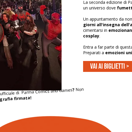
La seconda edizione di
un universo dove
fumett
Un appuntamento da non 
giorni all'insegna dell
cimentarsi in
emozionant
cosplay
.
Entra a far parte di quest
Preparati a
emozioni un
Vai ai biglietti >
Non
?
e ufficiale di Parma Comics and Games
ografia firmata!