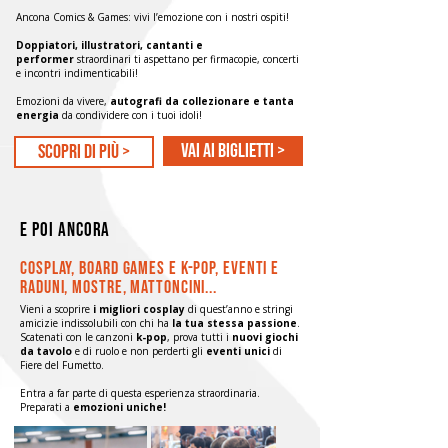
Ancona Comics & Games: vivi l’emozione con i nostri ospiti!
Doppiatori, illustratori, cantanti e
performer
straordinari ti aspettano per firmacopie, concerti
e incontri indimenticabili!
Emozioni da vivere,
autografi da collezionare e tanta
energia
da condividere con i tuoi idoli!
Vai ai biglietti >
scopri di più >
e poi ancora
cosplay, board games e k-pop, eventi e
raduni, mostre, mattoncini...
Vieni a scoprire
i migliori cosplay
di quest’anno e stringi
amicizie indissolubili con chi ha
la tua stessa passione
.
Scatenati con le canzoni
k-pop
, prova tutti i
nuovi giochi
da tavolo
e di ruolo e non perderti gli
eventi unici
di
Fiere del Fumetto.
Entra a far parte di questa esperienza straordinaria.
Preparati a
emozioni uniche!