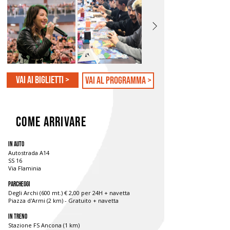
Vai ai biglietti >
vai al programma >
come arrivare
In auto
Autostrada A14
SS 16
Via Flaminia
Parcheggi
Degli Archi (600 mt.) € 2,00 per 24H + navetta
Piazza d'Armi (2 km) - Gratuito + navetta
In treno
Stazione FS Ancona (1 km)