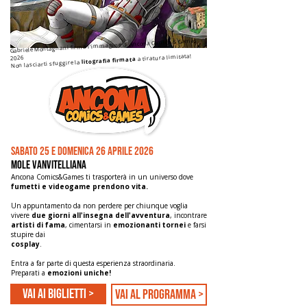
Gabriele Montagnani firma l'immagine di Ancona Comics & Games
a tiratura limitata!
2026
litografia firmata
Non lasciarti sfuggire la
Sabato 25 e domenica 26 aprile 2026
mole vanvitelliana
Ancona Comics&Games
ti trasporterà in un universo dove
fumetti e videogame prendono vita.
Un appuntamento da non perdere per chiunque voglia
vivere
due giorni all'insegna dell'avventura
, incontrare
artisti di fama
, cimentarsi in
emozionanti tornei
e farsi
stupire dai
cosplay
.
Entra a far parte di questa esperienza straordinaria.
Preparati a
emozioni uniche!
Vai ai biglietti >
vai al programma >