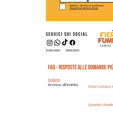
Accetto i termini e condizioni
Visualizza termini d'uso
seguici sui social
Privacy policy
Cookie policy
FAQ - risposte alle domande pi
Biglietti
Accesso all'evento
Dove compro il 
I prezzi sono di
Quando chiude 