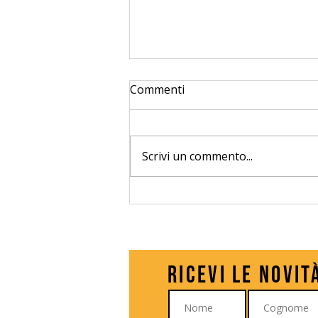
Commenti
Scrivi un commento...
Giulia Maniglio a Milano
Comics & Games 2026
Ricevi le novit