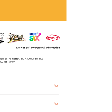
Do Not Sell My Personal Information
Fiere del Fumetto©
Blu Nautilus srl
p.iva
IT02485150409
vendita o direttamente in fiera.