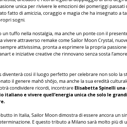
asione unica per rivivere le emozioni dei pomeriggi passati da
ato fatto di amicizia, coraggio e magia che ha insegnato a tan
propri sogni.
 un tuffo nella nostalgia, ma anche un ponte con il presente:
a vivere attraverso remake come Sailor Moon Crystal, nuove 
empre attivissima, pronta a esprimere la propria passione 
fanart e iniziative creative che rinnovano senza sosta l’amor
venterà così il luogo perfetto per celebrare non solo la st
nato il genere mahō shōjo, ma anche la sua eredità culturale
otrà condividere ricordi, incontrare 
Elisabetta Spinelli una 
 italiano e vivere quell’energia unica che solo le grandi
re.
ebutto in Italia, Sailor Moon dimostra di essere ancora un s
eterminazione. E questo tributo a Milano sarà molto più di 