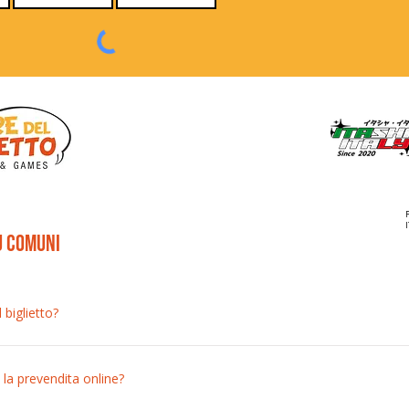
ù comuni
biglietto?
sponibili nella sezione "Biglietti" del sito puoi acquistarli online in pre
la prevendita online?