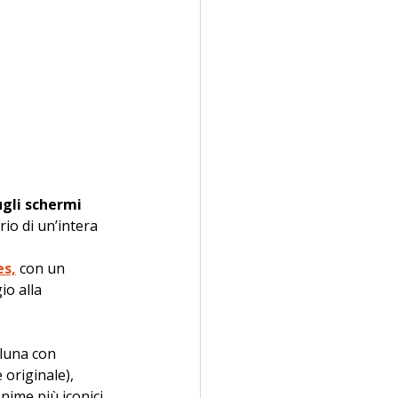
gli schermi 
o di un’intera 
s,
 con un 
o alla 
 luna con 
 originale), 
nime più iconici 