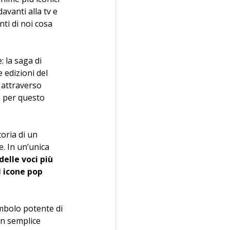
vanti alla tv e 
ti di noi cosa 
 la saga di 
edizioni del 
attraverso 
e per questo 
oria di un 
. In un’unica 
delle voci più 
 icone pop 
imbolo potente di 
un semplice 