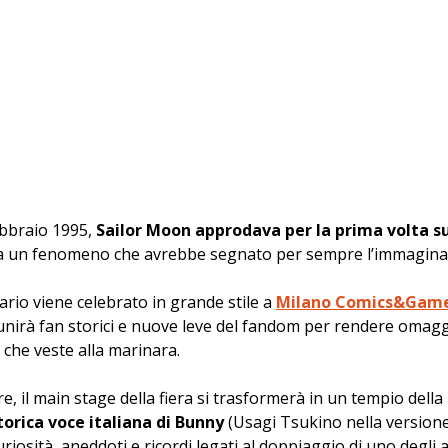
ebbraio 1995,
 Sailor Moon approdava per la prima volta su
 a un fenomeno che avrebbe segnato per sempre l’immaginari
rio viene celebrato in grande stile a 
Milano Comics&Game
unirà fan storici e nuove leve del fandom per rendere omaggi
che veste alla marinara.
 il main stage della fiera si trasformerà in un tempio della
storica voce italiana di Bunny
 (Usagi Tsukino nella versione
iosità, aneddoti e ricordi legati al doppiaggio di uno degli a