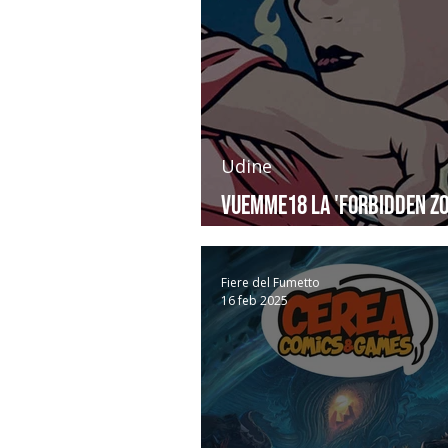
Udine
Vuemme18 la 'forbidden zo
Udine Comics & Games
Fiere del Fumetto
16 feb 2025