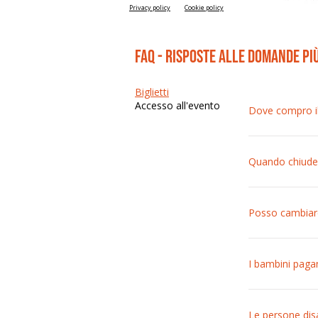
Privacy policy
Cookie policy
FAQ - risposte alle domande pi
Biglietti
Accesso all'evento
Dove compro il 
I prezzi sono di
Quando chiude 
La prevendita o
sono sempre di
Posso cambiare
Una volta acqui
I bambini paga
L’ingresso è gr
Le persone disa