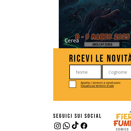
Cerea
Walter Brocca firma il ma
Ricevi le novit
di Cerea Comics and Games
Accetto i termini e condizioni
Visualizza termini d'uso
seguici sui social