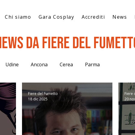
Chi siamo
Gara Cosplay
Accrediti
News
News da Fiere del Fumett
Udine
Ancona
Cerea
Parma
Fiere del Fumetto
Fiere 
18 dic 2025
20 no