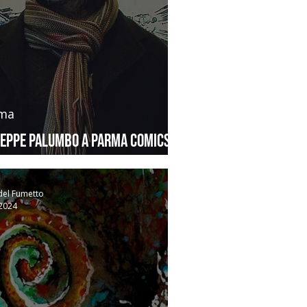
ma
seppe Palumbo a Parma Comics &
es
del Fumetto
 2024