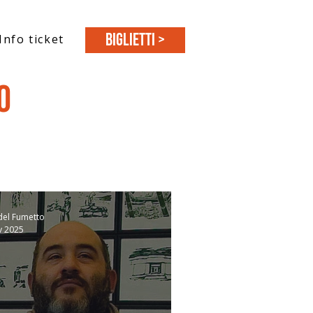
BIGLIETTI >
Info ticket
o
del Fumetto
v 2025