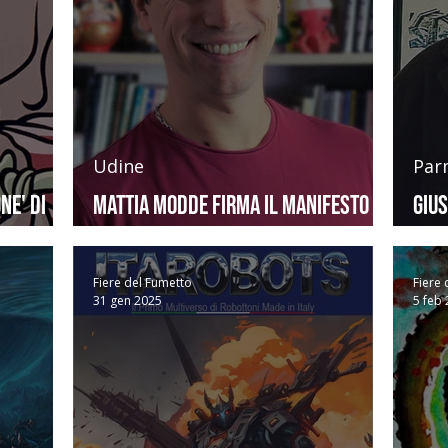
Udine
Par
ne' di
Mattia Modde firma il manifesto di
Giu
Udine CG 2026
Gam
Fiere del Fumetto
Fiere 
31 gen 2025
5 feb