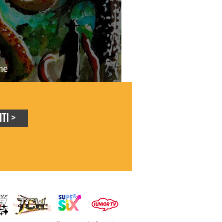
ne
ed Eliasals, due artisti
rgenti a Udine Comics&Games
iti >