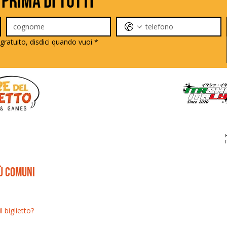
 prima di tutti
gratuito, disdici quando vuoi
*
iù comuni
 biglietto?