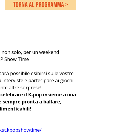
torna al programma >
 e non solo, per un weekend 
POP Show Time
arà possibile esibirsi sulle vostre 
 interviste e partecipare ai giochi 
ante altre sorprese!
 celebrare il K-pop insieme a una 
sempre pronta a ballare, 
dimenticabili!
/kst.kpopshowtime/