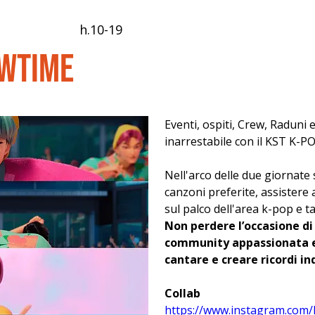
h.10-19
owtime
Eventi, ospiti, Crew, Raduni
inarrestabile con il KST K-
Nell'arco delle due giornate s
canzoni preferite, assistere a
sul palco dell'area k-pop e t
Non perdere l’occasione di
community appassionata e 
cantare e creare ricordi in
Collab
https://www.instagram.com