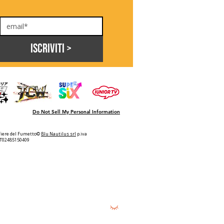
Iscriviti >
Do Not Sell My Personal Information
Fiere del Fumetto©
Blu Nautilus srl
p.iva
IT02485150409