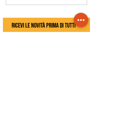
ricevi le novità prima di tutti
Abbonati alla newsletter, è 
gratuito, disdici quando vuoi
*
Iscriviti >
seguici sui social