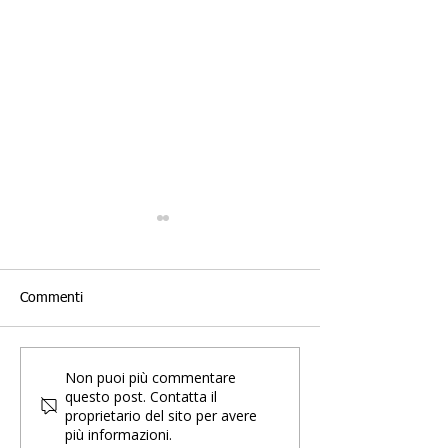
Commenti
Non puoi più commentare
Milano Comics & Games
Milano Comics 
questo post. Contatta il
con i bambini: una
2026: ecco cosa
proprietario del sito per avere
giornata intera senza mai
perdere
più informazioni.
sentirsi dire "mi annoio"