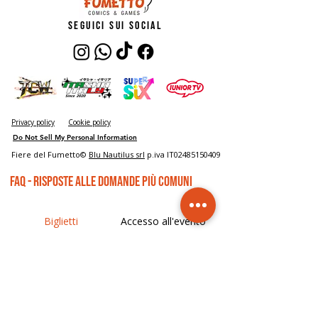
seguici sui social
Privacy policy
Cookie policy
Do Not Sell My Personal Information
Fiere del Fumetto©
Blu Nautilus srl
p.iva IT02485150409
FAQ - risposte alle domande più comuni
Biglietti
Accesso all'evento
Dove compro il biglietto?
I prezzi sono disponibili nella sezione