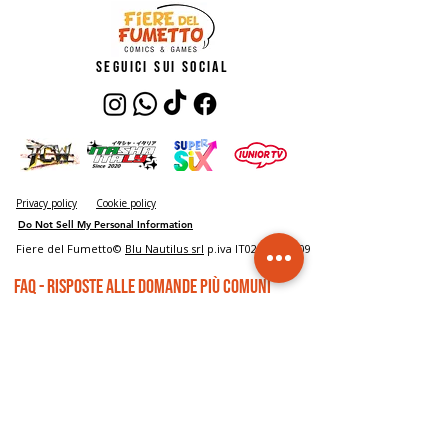
seguici sui social
Privacy policy
Cookie policy
Do Not Sell My Personal Information
Fiere del Fumetto©
Blu Nautilus srl
p.iva IT02485150409
FAQ - risposte alle domande più comuni
Biglietti
Accesso all'evento
Dove compro il biglietto?