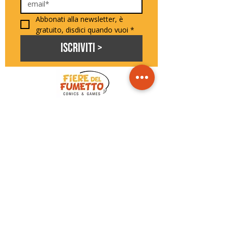
Abbonati alla newsletter, è 
gratuito, disdici quando vuoi
*
Iscriviti >
seguici sui social
Privacy policy
Cookie policy
Do Not Sell My Personal Information
Fiere del Fumetto©
Blu Nautilus srl
p.iva IT02485150409
FAQ - risposte alle domande più comuni