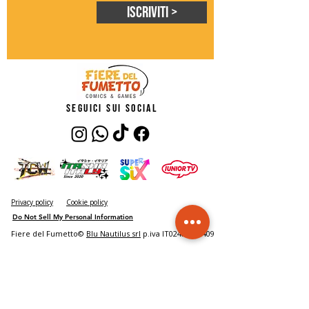
Iscriviti >
seguici sui social
Privacy policy
Cookie policy
Do Not Sell My Personal Information
Fiere del Fumetto©
Blu Nautilus srl
p.iva IT02485150409
FAQ - risposte alle domande più comuni
Biglietti
Accesso all'evento