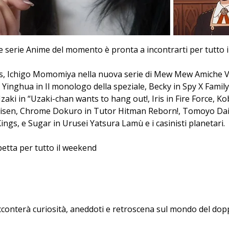
le serie Anime del momento è pronta a incontrarti per tutto 
ss, Ichigo Momomiya nella nuova serie di Mew Mew Amiche Vin
Yinghua in Il monologo della speziale, Becky in Spy X Family,
ki in “Uzaki-chan wants to hang out!, Iris in Fire Force, 
isen, Chrome Dokuro in Tutor Hitman Reborn!, Tomoyo Daido
Kings, e Sugar in Urusei Yatsura Lamù e i casinisti planetari.
petta per tutto il weekend
acconterà curiosità, aneddoti e retroscena sul mondo del dop