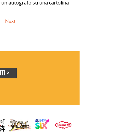
re un autografo su una cartolina 
Next
iti >