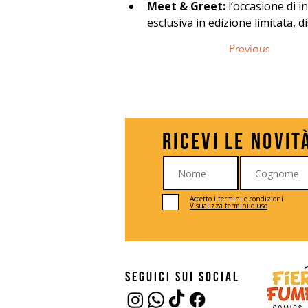
Meet & Greet:
 l’occasione di 
esclusiva in edizione limitata, d
Previous
Ricevi le novit
Accetto i termini e condizioni
Visualizza termini d'uso
seguici sui social