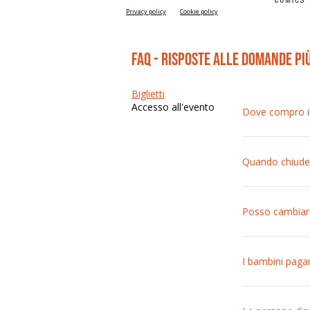
Privacy policy
Cookie policy
FAQ - risposte alle domande pi
Biglietti
Accesso all'evento
Dove compro il 
I prezzi sono di
Quando chiude 
La prevendita o
sono sempre di
Posso cambiare
Una volta acqui
I bambini paga
L’ingresso è gr