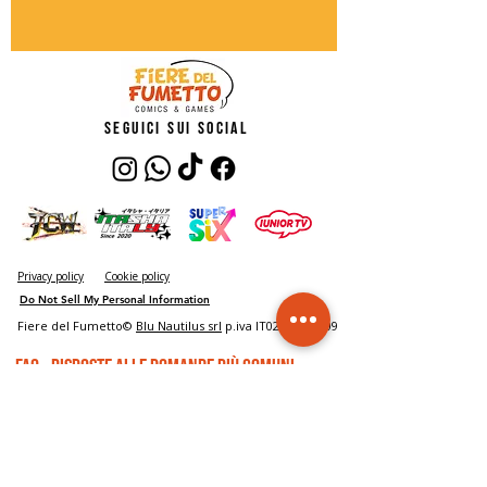
seguici sui social
Privacy policy
Cookie policy
Do Not Sell My Personal Information
Fiere del Fumetto©
Blu Nautilus srl
p.iva IT02485150409
FAQ - risposte alle domande più comuni
Biglietti
Accesso all'evento