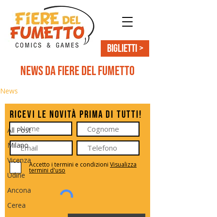
BIGLIETTI >
News da Fiere del Fumetto
News
All Post
Ricevi le novità prima di tutti!
All Post
Milano
Vicenza
Accetto i termini e condizioni
Visualizza
termini d'uso
Udine
Ancona
Cerea