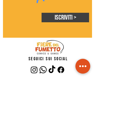
Iscriviti >
seguici sui social
Privacy policy
Cookie policy
Do Not Sell My Personal Information
Fiere del Fumetto©
Blu Nautilus srl
p.iva IT02485150409
FAQ - risposte alle domande più comuni