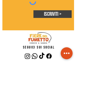
Iscriviti >
seguici sui social
Privacy policy
Cookie policy
Do Not Sell My Personal Information
Fiere del Fumetto©
Blu Nautilus srl
p.iva IT02485150409
FAQ - risposte alle domande più comuni