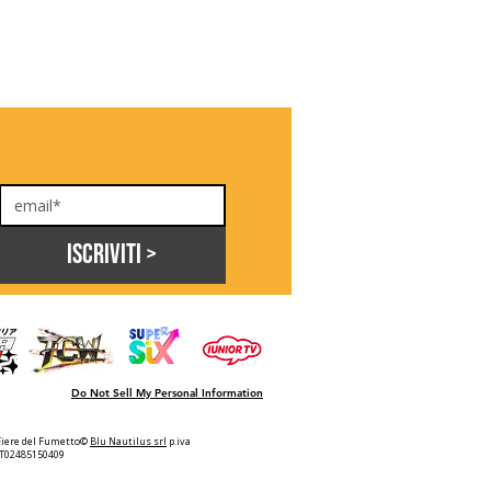
Iscriviti >
Do Not Sell My Personal Information
Fiere del Fumetto©
Blu Nautilus srl
p.iva
IT02485150409