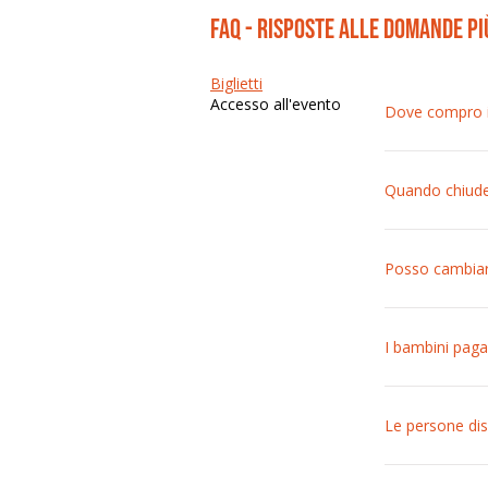
FAQ - risposte alle domande p
Biglietti
Accesso all'evento
Dove compro il
I prezzi sono d
Quando chiude 
La prevendita 
sono sempre di
Posso cambiare
Una volta acqui
I bambini paga
L’ingresso è g
Le persone dis
Minorenni: Per 