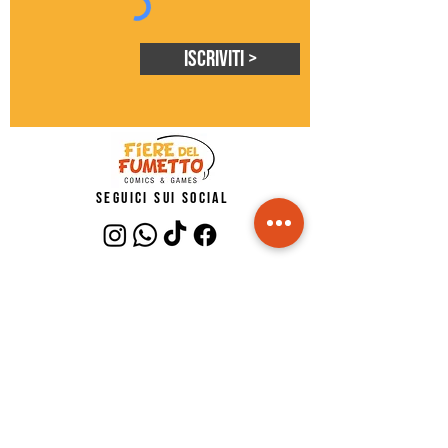
Iscriviti >
seguici sui social
Privacy policy
Cookie policy
Do Not Sell My Personal Information
Fiere del Fumetto©
Blu Nautilus srl
p.iva IT02485150409
FAQ - risposte alle domande più comuni