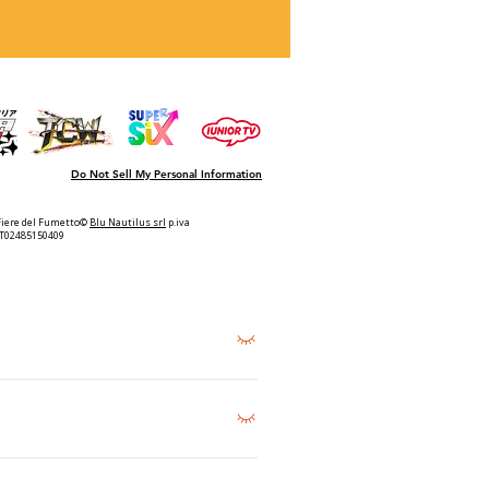
Do Not Sell My Personal Information
Fiere del Fumetto©
Blu Nautilus srl
p.iva
IT02485150409
llo stadio o in altre situazioni
ia tuttavia che i visitatori di età