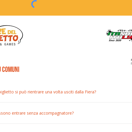
ù comuni
glietto si può rientrare una volta usciti dalla Fiera?
 possibile. Il biglietto è valido per un solo ingresso, come al cinema, a
onsentito il rientro.
ossono entrare senza accompagnatore?
 possono accedere alla manifestazione senza accompagnatore. Si consigl