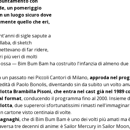
appuntamento con 
de, un pomeriggio 
n un luogo sicuro dove 
mente quello che eri, 
t'anni di sigle sapute a 
laba, di sketch 
ttevano di far ridere, 
i più veri di molti 
 ossa — Bim Bum Bam ha costruito l'infanzia di almeno due 
n un passato nei Piccoli Cantori di Milano, 
approda nel pro
edità di Paolo Bonolis, diventando sin da subito un volto ama
lotta Brambilla Pisoni, che entra nel cast già nel 1989 
al format
, conducendo il programma fino al 2000. Insieme d
lotta
, due supereroi sfortunatissimi rimasti nell'immaginari
un cartone visto centinaia di volte. 
agnaghi
, che di Bim Bum Bam è uno dei volti più amati ma 
raversa tre decenni di anime: è Sailor Mercury in Sailor Moon