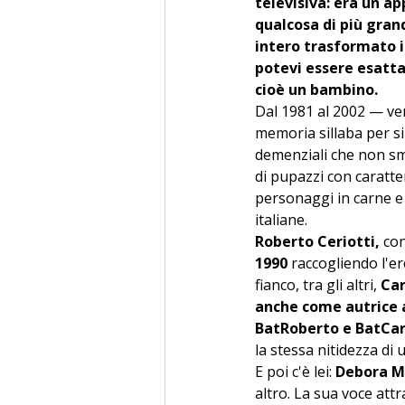
televisiva: era un 
qualcosa di più gran
intero trasformato i
potevi essere esatta
cioè un bambino.
Dal 1981 al 2002 — ven
memoria sillaba per sil
demenziali che non sme
di pupazzi con caratter
personaggi in carne e
italiane. 
Roberto Ceriotti,
 co
1990 
raccogliendo l'er
fianco, tra gli altri, 
Car
anche come autrice 
BatRoberto e BatCar
la stessa nitidezza di 
E poi c'è lei: 
Debora M
altro. La sua voce att