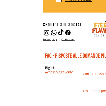
Visualizza termini d'uso
seguici sui social
Privacy policy
Cookie policy
FAQ - risposte alle domande pi
Biglietti
Accesso all'evento
Con lo stesso bi
Purtroppo non è
similari non è c
I minorenni p
Sì, i minorenni