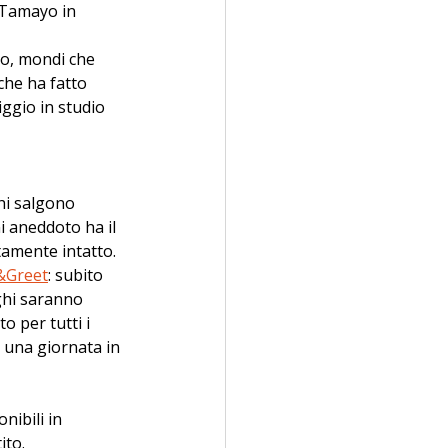
 Tamayo in 
no, mondi che 
che ha fatto 
ggio in studio 
hi salgono 
ni aneddoto ha il 
tamente intatto. 
&Greet
: subito 
ghi saranno 
o per tutti i 
o una giornata in 
nibili in 
ito.