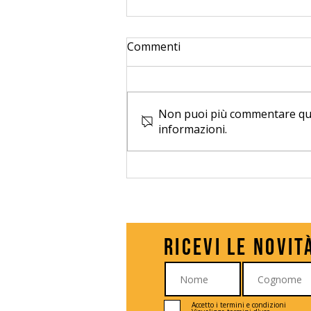
Commenti
Non puoi più commentare quest
informazioni.
Sbusta con Federic a
Milano Comics & Games
Ricevi le novit
Accetto i termini e condizioni