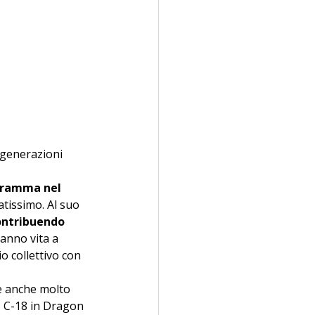
generazioni 
gramma nel 
tissimo. Al suo 
contribuendo 
anno vita a 
o collettivo con 
è anche molto 
, C-18 in Dragon 