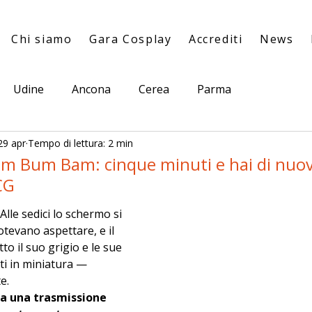
Chi siamo
Gara Cosplay
Accrediti
News
Udine
Ancona
Cerea
Parma
29 apr
Tempo di lettura: 2 min
m Bum Bam: cinque minuti e hai di nuov
CG
Alle sedici lo schermo si 
otevano aspettare, e il 
o il suo grigio e le sue 
ti in miniatura — 
e. 
 una trasmissione 