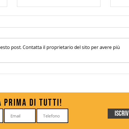
o post. Contatta il proprietario del sito per avere più
Milano Comics & Games
Mila
con i bambini: una giornata
2026
intera senza mai sentirsi
perd
dire "mi annoio"
à prima di tutti!
Iscriv