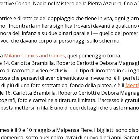
tective Conan, Nadia nel Mistero della Pietra Azzurra, fino a
trice e direttrice del doppiaggio che tiene in vita, ogni gior
i. Incontrarla in fiera significa trovarsi davanti a qualcuno 
nora dell'infanzia su due binari paralleli — quello del pomeri
e voci che davano corpo ai personaggi sullo schermo.
a 
Milano Comics and Games
, quel pomeriggio torna. 
re 14, Carlotta Brambilla, Roberto Ceriotti e Debora Magnag
co di racconti e video esclusivi — il tipo di incontro in cui og
cosa che pensavi di aver dimenticato e invece no, è lì, perfet
di più di una foto scattata dal fondo della platea, c'è il 
Meet
 alle 16, Carlotta Brambilla, Roberto Ceriotti e Debora Magna
ografi, foto e cartoline a tiratura limitata. L'accesso è gratuit
— basta mettersi in fila. È uno di quei dettagli che trasforman
s è il 9 e 10 maggio a Malpensa Fiere. I biglietti sono dispo
 domenica, sotto quel palco, avrai di nuovo dieci anni. Garant