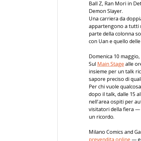
Ball Z, Ran Mori in De
Demon Slayer. 
Una carriera da doppia
appartengono a tutti no
parte della colonna so
con Uan e quello dell
Domenica 10 maggio, 
Sul 
Main Stage
 alle o
insieme per un talk ric
sapore preciso di qual
Per chi vuole qualcosa 
dopo il talk, dalle 15
nell'area ospiti per aut
visitatori della fiera 
un ricordo.
Milano Comics and Game
prevendita online
 — e