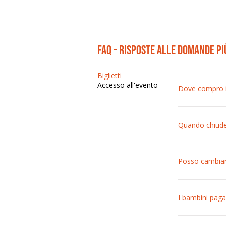
FAQ - risposte alle domande p
Biglietti
Accesso all'evento
Dove compro il
I prezzi sono d
Quando chiude 
La prevendita 
sono sempre di
Posso cambiare
Una volta acqui
I bambini paga
L’ingresso è g