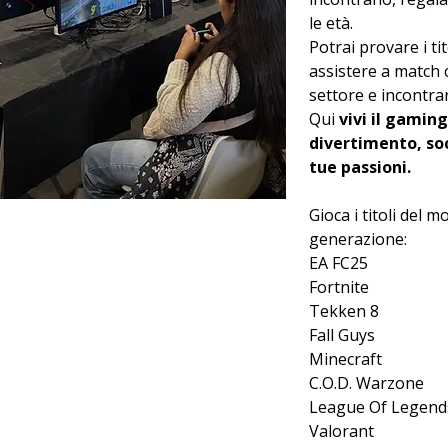
le età.
Potrai provare i ti
assistere a match c
settore e incontra
Qui 
vivi il gaming
divertimento, soc
tue passioni.​
Gioca i titoli del 
generazione:
EA FC25
Fortnite
Tekken 8
Fall Guys
Minecraft
C.O.D. Warzone
League Of Legend
Valorant