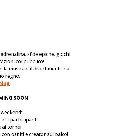
adrenalina, sfide epiche, giochi 
razioni col pubblico!
 la musica e il divertimento dal 
tuo regno.
ming
MING SOON
l weekend:
per i partecipanti
e ai tornei
on ospiti e creator sul palco!