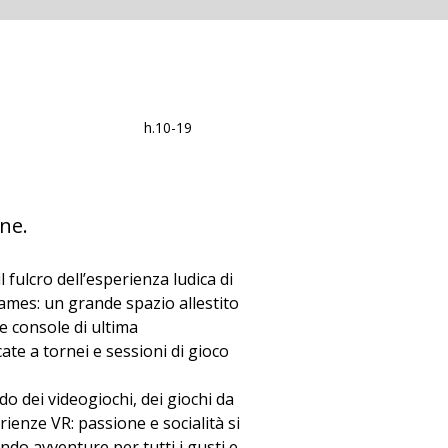
h.10-19
one.
il fulcro dell’esperienza ludica di 
mes: un grande spazio allestito 
e console di ultima 
te a tornei e sessioni di gioco 
o dei videogiochi, dei giochi da 
rienze VR: passione e socialità si 
ndo avventure per tutti i gusti e 