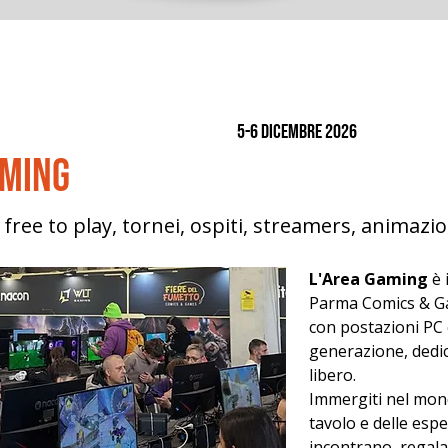
5-6 dicembre 2026
aming
 free to play, tornei, ospiti, streamers, animazi
L'Area Gaming 
è 
Parma Comics & Ga
con postazioni PC 
generazione, dedica
libero.
Immergiti nel mond
tavolo e delle espe
incontrano, regala