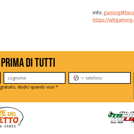
info: 
gaming@fiere
https://wltgaming
 prima di tutti
gratuito, disdici quando vuoi
*