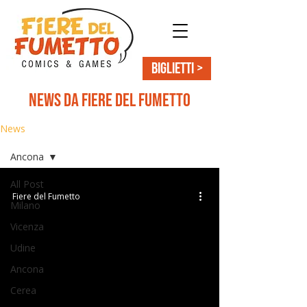
BIGLIETTI >
News da Fiere del Fumetto
News
Ancona
All Post
Fiere del Fumetto
Milano
Vicenza
Udine
Ancona
Cerea