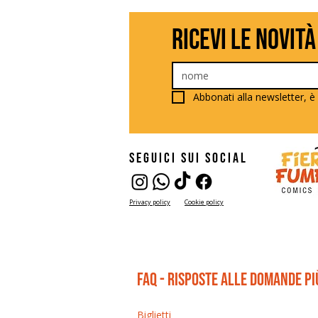
ricevi le novità
Abbonati alla newsletter, è 
seguici sui social
Privacy policy
Cookie policy
FAQ - risposte alle domande p
Biglietti