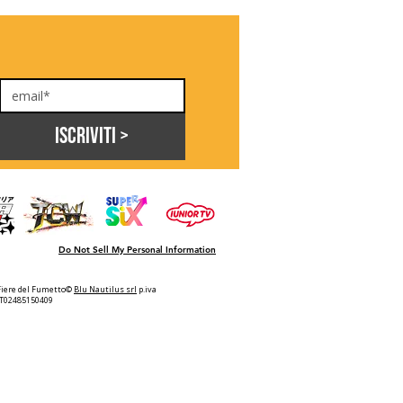
Iscriviti >
Do Not Sell My Personal Information
Fiere del Fumetto©
Blu Nautilus srl
p.iva
IT02485150409